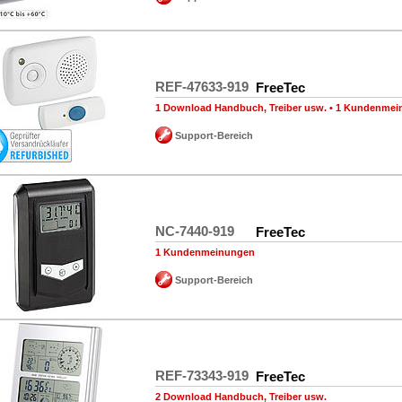
REF-47633-919
FreeTec
1 Download Handbuch, Treiber usw.
•
1 Kundenmei
Support-Bereich
NC-7440-919
FreeTec
1 Kundenmeinungen
Support-Bereich
REF-73343-919
FreeTec
2 Download Handbuch, Treiber usw.