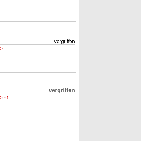
vergriffen
Qs
vergriffen
Qs
•
1