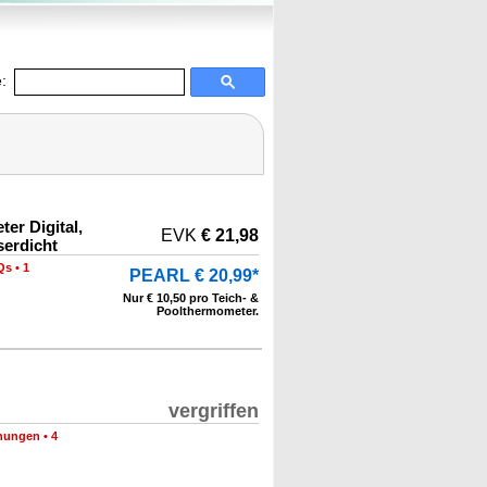
:
er Digital,
EVK
€ 21,98
erdicht
Qs
•
1
PEARL € 20,99*
Nur € 10,50 pro Teich- &
Poolthermometer.
vergriffen
nungen
•
4