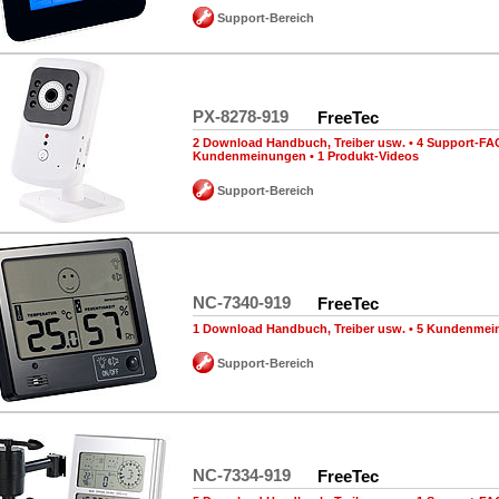
Support-Bereich
PX-8278-919
FreeTec
2 Download Handbuch, Treiber usw.
•
4 Support-FA
Kundenmeinungen
•
1 Produkt-Videos
Support-Bereich
NC-7340-919
FreeTec
1 Download Handbuch, Treiber usw.
•
5 Kundenmei
Support-Bereich
NC-7334-919
FreeTec