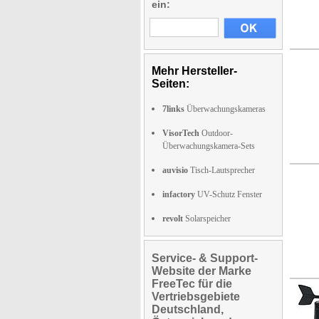
ein:
Mehr Hersteller-
Seiten:
7links
Überwachungskameras
VisorTech
Outdoor-
Überwachungskamera-Sets
auvisio
Tisch-Lautsprecher
infactory
UV-Schutz Fenster
revolt
Solarspeicher
Service- & Support-
Website der Marke
FreeTec für die
Vertriebsgebiete
Deutschland,