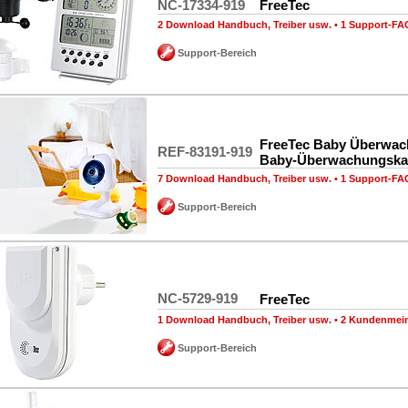
NC-17334-919
FreeTec
2 Download Handbuch, Treiber usw.
•
1 Support-FA
Support-Bereich
FreeTec Baby Überwac
REF-83191-919
Baby-Überwachungsk
7 Download Handbuch, Treiber usw.
•
1 Support-FA
Support-Bereich
NC-5729-919
FreeTec
1 Download Handbuch, Treiber usw.
•
2 Kundenmei
Support-Bereich