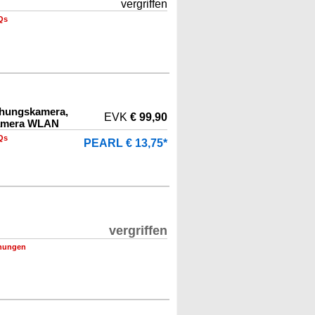
vergriffen
Qs
hungskamera,
EVK
€ 99,90
amera WLAN
Qs
PEARL € 13,75*
vergriffen
nungen