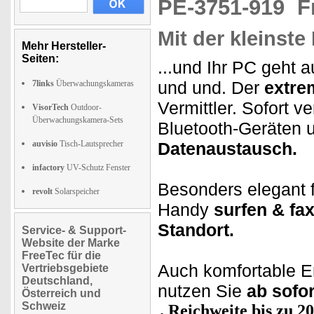
PE-3751-919
F
Mit der kleinst
Mehr Hersteller-
Seiten:
...und Ihr PC geht
und und. Der
extre
7links
Überwachungskameras
Vermittler. Sofort v
VisorTech
Outdoor-
Überwachungskamera-Sets
Bluetooth-Geräten 
auvisio
Tisch-Lautsprecher
Datenaustausch.
infactory
UV-Schutz Fenster
Besonders elegant f
revolt
Solarspeicher
Handy
surfen & fa
Standort.
Service- & Support-
Website der Marke
FreeTec für die
Auch komfortable E
Vertriebsgebiete
Deutschland,
nutzen Sie
ab sofo
Österreich und
Schweiz
Reichweite bis zu 2