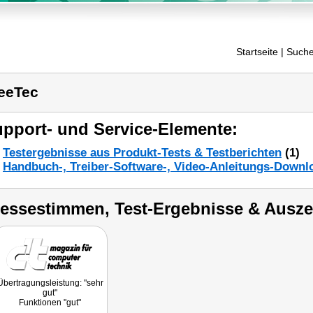
Startseite
| Suche
eeTec
pport- und Service-Elemente:
Testergebnisse aus Produkt-Tests & Testberichten
(1)
Handbuch-, Treiber-Software-, Video-Anleitungs-Downl
ressestimmen, Test-Ergebnisse & Ausz
Übertragungsleistung: "sehr
gut"
Funktionen "gut"