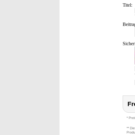
Titel:
Beitra
Sicher
Fr
* Pre
** Di
Produ