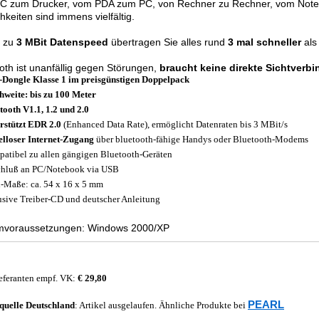
C zum Drucker, vom PDA zum PC, von Rechner zu Rechner, vom Notebo
hkeiten sind immens vielfältig.
s zu
3 MBit Datenspeed
übertragen Sie alles rund
3 mal schneller
als
oth ist unanfällig gegen Störungen,
braucht keine direkte Sichtverb
Dongle Klasse 1 im preisgünstigen Doppelpack
hweite: bis zu 100 Meter
tooth V1.1, 1.2 und 2.0
rstützt EDR 2.0
(Enhanced Data Rate), ermöglicht Datenraten bis 3 MBit/s
lloser Internet-Zugang
über bluetooth-fähige Handys oder Bluetooth-Modems
atibel zu allen gängigen Bluetooth-Geräten
hluß an PC/Notebook via USB
-Maße: ca. 54 x 16 x 5 mm
usive Treiber-CD und deutscher Anleitung
mvoraussetzungen: Windows 2000/XP
eferanten empf. VK:
€ 29,80
PEARL
quelle
Deutschland
: Artikel ausgelaufen. Ähnliche Produkte bei