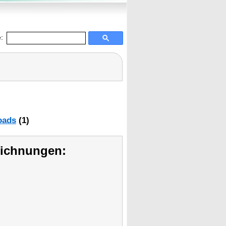
:
oads
(1)
eichnungen: