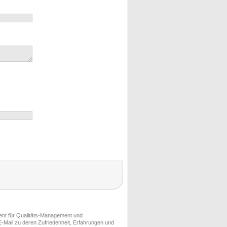
ment für Qualitäts-Management und
-Mail zu deren Zufriedenheit, Erfahrungen und