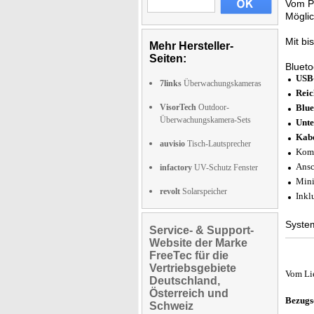
Vom P
Möglic
Mit bi
Mehr Hersteller-
Seiten:
Blueto
USB-
7links
Überwachungskameras
Reic
VisorTech
Outdoor-
Blue
Überwachungskamera-Sets
Unte
Kabe
auvisio
Tisch-Lautsprecher
Komp
Ansc
infactory
UV-Schutz Fenster
Mini
revolt
Solarspeicher
Inkl
Syste
Service- & Support-
Website der Marke
FreeTec für die
Vertriebsgebiete
Vom Li
Deutschland,
Österreich und
Bezugs
Schweiz