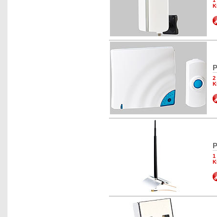
1
K
P
2
K
P
1
K