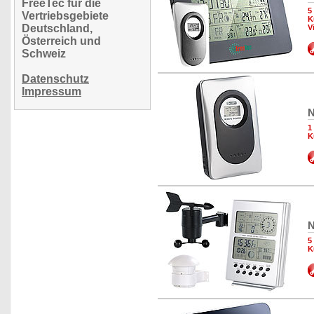
FreeTec für die
5
Vertriebsgebiete
K
Deutschland,
V
Österreich und
Schweiz
Datenschutz
Impressum
N
1
K
N
5
K