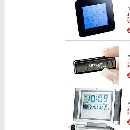
N
2
K
V
P
2
P
P
2
K