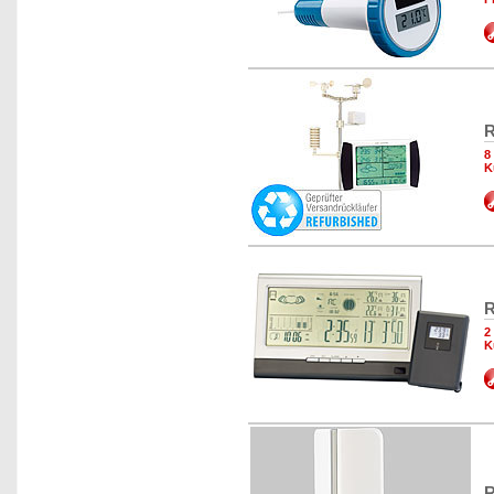
R
8
K
R
2
K
R