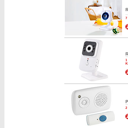
R
7
R
1
K
P
2