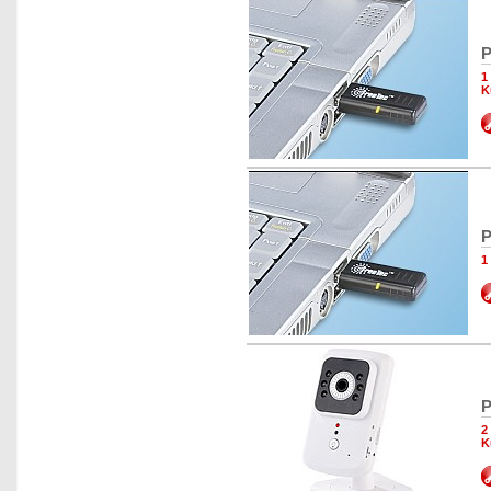
P
1
K
P
1
P
2
K