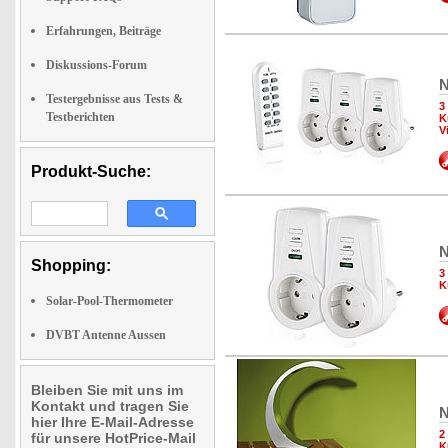
Erfahrungen, Beiträge
Diskussions-Forum
N
Testergebnisse aus Tests &
3
Testberichten
K
V
Produkt-Suche:
N
Shopping:
3
K
Solar-Pool-Thermometer
DVBT Antenne Aussen
Bleiben Sie mit uns im
Kontakt und tragen Sie
N
hier Ihre E-Mail-Adresse
2
für unsere HotPrice-Mail
K