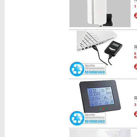
1
R
6
K
R
3