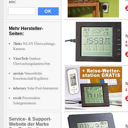
ein:
Mehr Hersteller-
Seiten:
N
3
7links
WLAN Überwachungs-
K
Kameras
VisorTech
Outdoor-
Überwachungskamera-Sets
auvisio
Wasserdichte
Knochenschall Kopfhörer
N
infactory
Solar-Pool-Ionisatoren
2
revolt
Powerstation
Solargeneratoren
Service- & Support-
Website der Marke
N