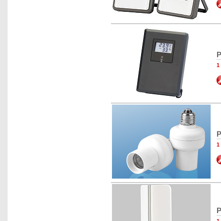
P
1
P
1
P