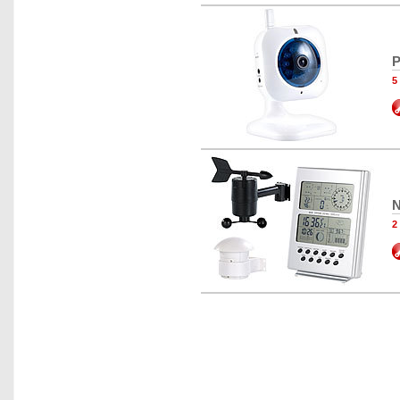
P
5
N
2