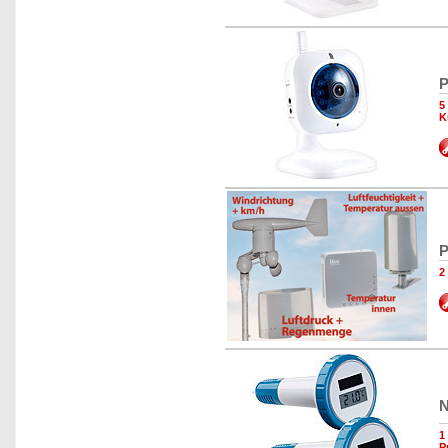
P
5
K
P
2
N
1
P