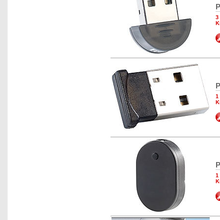
P
3
K
P
1
K
P
1
K