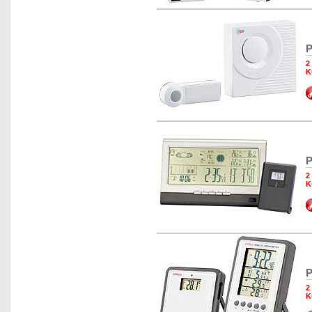
P
2
K
P
2
K
P
2
K