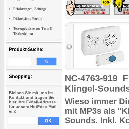
Erfahrungen, Beiträge
Diskussions-Forum
Testergebnisse aus Tests &
Testberichten
Produkt-Suche:
NC-4763-919
F
Shopping:
Klingel-Sound
Bleiben Sie mit uns im
Kontakt und tragen Sie
Wieso immer
Di
hier Ihre E-Mail-Adresse
für unsere HotPrice-Mail
mit
MP3s
als
"K
ein:
Sounds.
Inkl. K