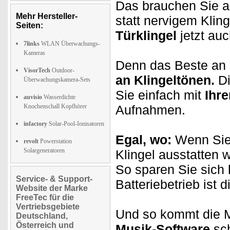
Das brauchen Sie 
Mehr Hersteller-
statt nervigem Kli
Seiten:
Türklingel
jetzt auc
7links
WLAN Überwachungs-
Kameras
Denn das Beste an d
VisorTech
Outdoor-
an Klingeltönen.
Di
Überwachungskamera-Sets
Sie einfach mit
Ihr
auvisio
Wasserdichte
Knochenschall Kopfhörer
Aufnahmen.
infactory
Solar-Pool-Ionisatoren
Egal, wo:
Wenn Sie 
revolt
Powerstation
Solargeneratoren
Klingel ausstatten 
So sparen Sie sich
Service- & Support-
Batteriebetrieb ist 
Website der Marke
FreeTec für die
Vertriebsgebiete
Und so kommt die Mu
Deutschland,
Österreich und
Musik-Software
sch