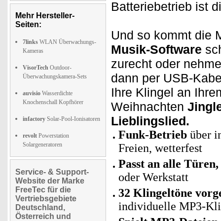
Batteriebetrieb ist 
Mehr Hersteller-
Seiten:
Und so kommt die Mu
7links
WLAN Überwachungs-
Musik-Software
sch
Kameras
zurecht oder nehm
VisorTech
Outdoor-
dann per USB-Kabel 
Überwachungskamera-Sets
Ihre Klingel an Ihr
auvisio
Wasserdichte
Knochenschall Kopfhörer
Weihnachten
Jingl
Lieblingslied.
infactory
Solar-Pool-Ionisatoren
Funk-Betrieb
über i
revolt
Powerstation
Solargeneratoren
Freien, wetterfest
Passt an alle Türen,
Service- & Support-
oder Werkstatt
Website der Marke
FreeTec für die
32 Klingeltöne vorg
Vertriebsgebiete
individuelle MP3-Kl
Deutschland,
Österreich und