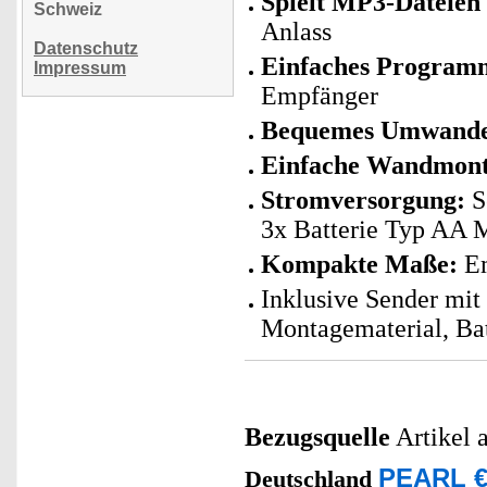
Spielt MP3-Dateien
Schweiz
Anlass
Datenschutz
Einfaches Program
Impressum
Empfänger
Bequemes Umwandel
Einfache Wandmon
Stromversorgung:
S
3x Batterie Typ AA Mi
Kompakte Maße:
Em
Inklusive Sender mit
Montagematerial, Bat
Bezugsquelle
Artikel 
PEARL €
Deutschland