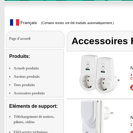
Français
(Certains textes ont été traduits automatiquement.)
Accessoires 
Page d'accueil
Produits:
N
Actuels produits
3
Anciens produits
C
Tous produits
Accessoires produits
Eléments de support:
Téléchargement de notices,
N
pilotes, vidéos
1
FAQ service technique