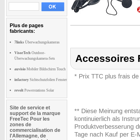
Plus de pages
fabricants:
7links
Überwachungskameras
VisorTech
Outdoor-
Accessoires 
Überwachungskamera-Sets
auvisio
Mobiler Bildschirm Touch
* Prix TTC plus frais de
infactory
Sichtschutzfolien Fenster
revolt
Powerstations Solar
Site de service et
** Diese Meinung entst
support de la marque
kontinuierlich als Inst
FreeTec Pour les
zones de
Produktverbesserung du
commercialisation de
Tage nach Kauf per E-M
l'Allemagne, de