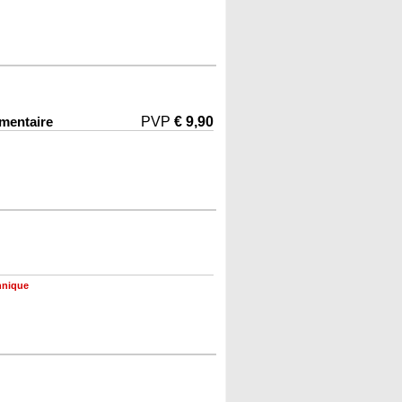
émentaire
PVP
€ 9,90
hnique