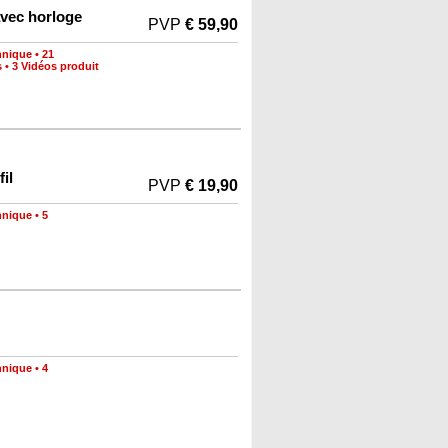
avec horloge
PVP
€ 59,90
hnique
•
21
s
•
3 Vidéos produit
il
PVP
€ 19,90
hnique
•
5
hnique
•
4