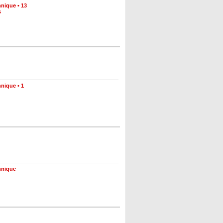
hnique
•
13
s
hnique
•
1
hnique