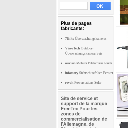
Plus de pages
fabricants:
7links
Überwachungskameras
VisorTech
Outdoor-
Überwachungskamera-Sets
auvisio
Mobiler Bildschirm Touch
infactory
Sichtschutzfolien Fenster
revolt
Powerstations Solar
Site de service et
support de la marque
FreeTec Pour les
zones de
commercialisation de
l'Allemagne, de