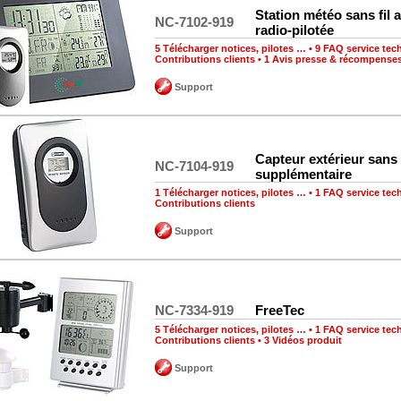
Station météo sans fil 
NC-7102-919
radio-pilotée
5 Télécharger notices, pilotes …
•
9 FAQ service tec
Contributions clients
•
1 Avis presse & récompense
Support
Capteur extérieur sans f
NC-7104-919
supplémentaire
1 Télécharger notices, pilotes …
•
1 FAQ service tec
Contributions clients
Support
NC-7334-919
FreeTec
5 Télécharger notices, pilotes …
•
1 FAQ service tec
Contributions clients
•
3 Vidéos produit
Support