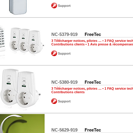
Support
NC-5379-919
FreeTec
3 Télécharger notices, pilotes …
•
3 FAQ service tec
Contributions clients
•
1 Avis presse & récompense
Support
NC-5380-919
FreeTec
3 Télécharger notices, pilotes …
•
1 FAQ service tec
Contributions clients
Support
NC-5629-919
FreeTec