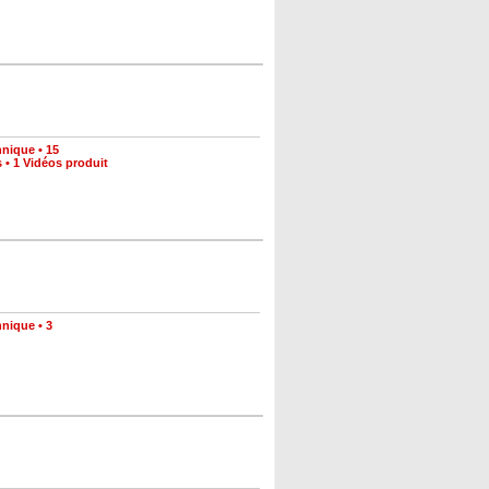
hnique
•
15
s
•
1 Vidéos produit
hnique
•
3