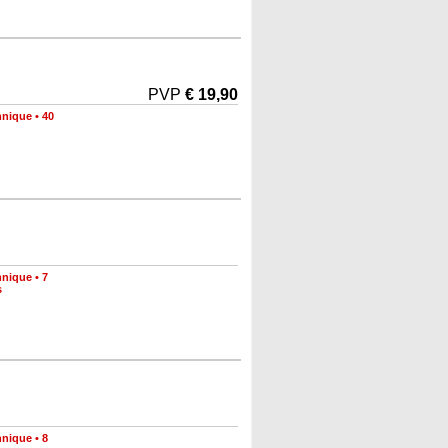
PVP
€ 19,90
hnique
•
40
hnique
•
7
s
hnique
•
8