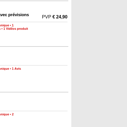
avec prévisions
PVP
€ 24,90
hnique
•
1
s
•
1 Vidéos produit
hnique
•
1 Avis
hnique
•
2