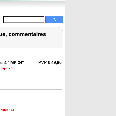
:
que, commentaires
2en1 "IMP-34"
PVP
€ 49,90
hnique
•
9
hnique
•
13