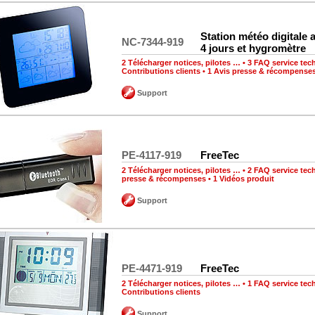
Station météo digitale 
NC-7344-919
4 jours et hygromètre
2 Télécharger notices, pilotes …
•
3 FAQ service tec
Contributions clients
•
1 Avis presse & récompense
Support
PE-4117-919
FreeTec
2 Télécharger notices, pilotes …
•
2 FAQ service tec
presse & récompenses
•
1 Vidéos produit
Support
PE-4471-919
FreeTec
2 Télécharger notices, pilotes …
•
1 FAQ service tec
Contributions clients
Support