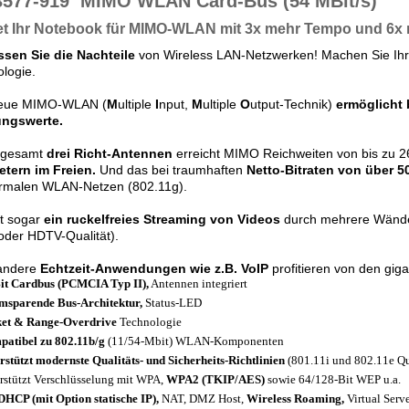
3577-919
MIMO WLAN Card-Bus (54 MBit/s)
et Ihr Notebook für MIMO-WLAN mit 3x mehr Tempo und 6
ssen Sie die Nachteile
von Wireless LAN-Netzwerken! Machen Sie Ihr 
logie.
eue MIMO-WLAN (
M
ultiple
I
nput,
M
ultiple
O
utput-Technik)
ermöglicht 
ungswerte.
nsgesamt
drei Richt-Antennen
erreicht MIMO Reichweiten von bis zu
etern im Freien.
Und das bei traumhaften
Netto-Bitraten von über 50
ormalen WLAN-Netzen (802.11g).
bt sogar
ein ruckelfreies Streaming von Videos
durch mehrere Wände 
oder HDTV-Qualität).
andere
Echtzeit-Anwendungen wie z.B. VoIP
profitieren von den gi
it Cardbus (PCMCIA Typ II),
Antennen integriert
msparende Bus-Architektur,
Status-LED
et & Range-Overdrive
Technologie
atibel zu 802.11b/g
(11/54-Mbit) WLAN-Komponenten
rstützt modernste Qualitäts- und Sicherheits-Richtlinien
(801.11i und 802.11e Qua
rstützt Verschlüsselung mit WPA,
WPA2 (TKIP/AES)
sowie 64/128-Bit WEP u.a.
DHCP (mit Option statische IP),
NAT, DMZ Host,
Wireless Roaming,
Virtual Serve