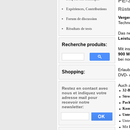
PE-
Rüst
Expériences, Contributions
Verge
Forum de discussion
Techno
Résultats de tests
Das n
Leist
Recherche produits:
Mit i
900 M
bei n
Erlau
Shopping:
DVD- 
Auch 
Restez en contact avec
32-B
nous et indiquez votre
Stro
adresse mail pour
recevoir notre
Pack
newsletter:
Komp
Unte
Unte
Mit