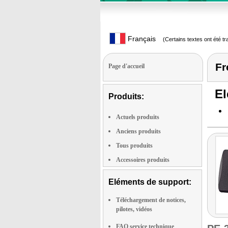
Français
(Certains textes ont été t
Fr
Page d'accueil
El
Produits:
Actuels produits
Anciens produits
Tous produits
Accessoires produits
Eléments de support:
Téléchargement de notices,
pilotes, vidéos
FAQ service technique