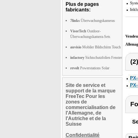
Syst
Plus de pages
fabricants:
Inkl
7links
Überwachungskameras
VisorTech
Outdoor-
Vendeu
Überwachungskamera-Sets
Allema
auvisio
Mobiler Bildschirm Touch
infactory
Sichtschutzfolien Fenster
(2
revolt
Powerstations Solar
PX-
PX-
Site de service et
support de la marque
FreeTec Pour les
zones de
Fo
commercialisation de
l'Allemagne, de
l'Autriche et de la
Se
Suisse
Confidentialité