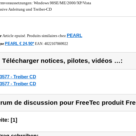
emvoraussetzungen: Windows 98SE/ME/2000/XP/Vista
usive Anleitung und Treiber-CD
PEARL
r
Article epuisé. Produits similaires chez
PEARL € 24,90*
gne
EAN:
4022107069922
) Télécharger notices, pilotes, vidéos …:
3577 - Treiber CD
3577 - Treiber CD
rum de discussion pour FreeTec produit Fre
ite: [1]