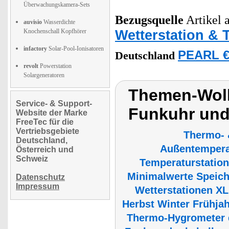
Überwachungskamera-Sets
Bezugsquelle
Artikel a
auvisio
Wasserdichte
Wetterstation &
Knochenschall Kopfhörer
infactory
Solar-Pool-Ionisatoren
PEARL €
Deutschland
revolt
Powerstation
Solargeneratoren
Themen-Wolk
Service- & Support-
Funkuhr un
Website der Marke
FreeTec für die
Vertriebsgebiete
Thermo- 
Deutschland,
Außentempera
Österreich und
Schweiz
Temperaturstatio
Minimalwerte Speich
Datenschutz
Impressum
Wetterstationen XL
Herbst Winter Frühja
Thermo-Hygrometer d