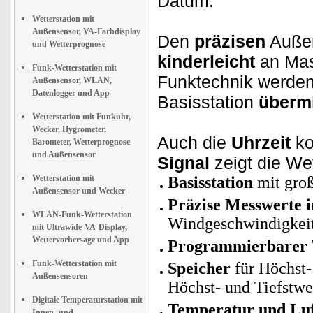
Datum.
Wetterstation mit
Außensensor, VA-Farbdisplay
Den
präzisen
Außen
und Wetterprognose
kinderleicht
an Mas
Funk-Wetterstation mit
Funktechnik werden 
Außensensor, WLAN,
Datenlogger und App
Basisstation
übermi
Wetterstation mit Funkuhr,
Wecker, Hygrometer,
Auch die
Uhrzeit
k
Barometer, Wetterprognose
und Außensensor
Signal
zeigt die Wet
Wetterstation mit
Basisstation
mit gro
Außensensor und Wecker
Präzise Messwerte 
WLAN-Funk-Wetterstation
Windgeschwindigkei
mit Ultrawide-VA-Display,
Wettervorhersage und App
Programmierbarer 
Funk-Wetterstation mit
Speicher
für Höchst-
Außensensoren
Höchst- und Tiefstw
Digitale Temperaturstation mit
Temperatur und Luf
Innen- und