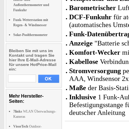
Außenthermometer und
Barometrischer
Luft
Funkuhr
DCF-Funkuhr
für a
Funk-Wetterstation mit
(automatisches Umst
Regen- & Windmesser
Funk-Datenübertra
Solar-Poolthermometer
Anzeige
"Batterie s
Bleiben Sie mit uns im
Komfort-Wecker
mi
Kontakt und tragen Sie
hier Ihre E-Mail-Adresse
Kabellose
Verbindung
für unsere HotPrice-Mail
ein:
Stromversorgung
pe
AAA, Windsensor 2x T
Maße
der Basis-Stat
Inklusive
1 Funk-Auß
Mehr Hersteller-
Seiten:
Befestigungsstange f
deutscher Anleitung
7links
WLAN Überwachungs-
Kameras
VisorTech
Outdoor-