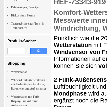
REF-73343-91
Erfahrungen, Beiträge
Komfort-Wetters
Diskussions-Forum
Messwerte
inne
Testergebnisse aus Tests &
Windrichtung, W
Testberichten
Pünktlich wie die 2
Produkt-Suche:
Wetterstation
mit 
Windsensor von F
Informationen auf
e
Shopping:
können Sie sich
vo
Wetterstation
2 Funk-Außensens
WLAN-Funk-Wetterstation
mit Farb-Display, Funkuhr,
Luftfeuchtigkeit un
Barometer und Außensensor
Mondphase
wird au
Wetterstation mit Farb-
ergänzt noch die R
Display, Funkuhr und
Außensensor