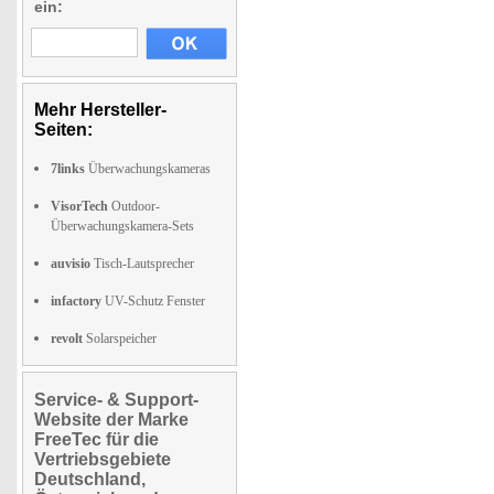
ein:
Mehr Hersteller-
Seiten:
7links
Überwachungskameras
VisorTech
Outdoor-
Überwachungskamera-Sets
auvisio
Tisch-Lautsprecher
infactory
UV-Schutz Fenster
revolt
Solarspeicher
Service- & Support-
Website der Marke
FreeTec für die
Vertriebsgebiete
Deutschland,