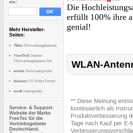
ein:
Die Hochleistungsa
erfüllt 100% ihre a
genial!
Mehr Hersteller-
Seiten:
7links
Überwachungskameras
VisorTech
Outdoor-
Überwachungskamera-Sets
WLAN-Antenne
auvisio
Tisch-Lautsprecher
infactory
UV-Schutz Fenster
revolt
Solarspeicher
** Diese Meinung entst
Service- & Support-
kontinuierlich als Inst
Website der Marke
Produktverbesserung du
FreeTec für die
Tage nach Kauf per E-M
Vertriebsgebiete
Deutschland,
Verbesserungsvorschläg