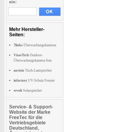
ein:
Mehr Hersteller-
Seiten:
7links
Überwachungskameras
VisorTech
Outdoor-
Überwachungskamera-Sets
auvisio
Tisch-Lautsprecher
infactory
UV-Schutz Fenster
revolt
Solarspeicher
Service- & Support-
Website der Marke
FreeTec für die
Vertriebsgebiete
Deutschland,