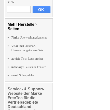
ein:
Mehr Hersteller-
Seiten:
7links
Überwachungskameras
VisorTech
Outdoor-
Überwachungskamera-Sets
auvisio
Tisch-Lautsprecher
infactory
UV-Schutz Fenster
revolt
Solarspeicher
Service- & Support-
Website der Marke
FreeTec für die
Vertriebsgebiete
Deutschland,