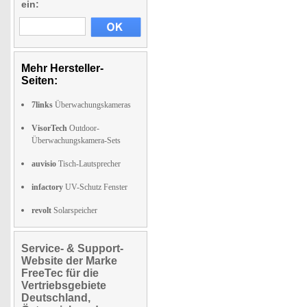
ein:
Mehr Hersteller-
Seiten:
7links
Überwachungskameras
VisorTech
Outdoor-
Überwachungskamera-Sets
auvisio
Tisch-Lautsprecher
infactory
UV-Schutz Fenster
revolt
Solarspeicher
Service- & Support-
Website der Marke
FreeTec für die
Vertriebsgebiete
Deutschland,