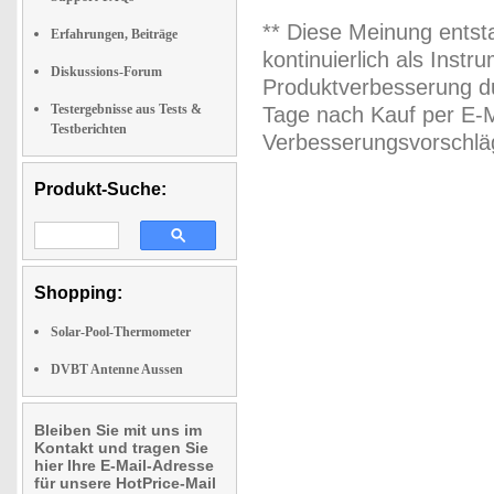
** Diese Meinung entst
Erfahrungen, Beiträge
kontinuierlich als Inst
Diskussions-Forum
Produktverbesserung du
Testergebnisse aus Tests &
Tage nach Kauf per E-M
Testberichten
Verbesserungsvorschläg
Produkt-Suche:
Shopping:
Solar-Pool-Thermometer
DVBT Antenne Aussen
Bleiben Sie mit uns im
Kontakt und tragen Sie
hier Ihre E-Mail-Adresse
für unsere HotPrice-Mail