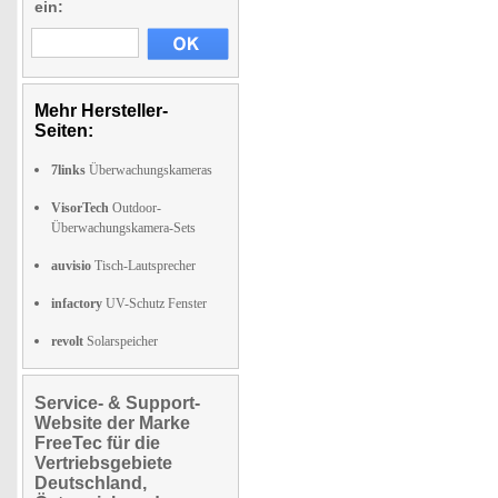
ein:
Mehr Hersteller-
Seiten:
7links
Überwachungskameras
VisorTech
Outdoor-
Überwachungskamera-Sets
auvisio
Tisch-Lautsprecher
infactory
UV-Schutz Fenster
revolt
Solarspeicher
Service- & Support-
Website der Marke
FreeTec für die
Vertriebsgebiete
Deutschland,