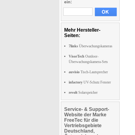
ein:
Mehr Hersteller-
Seiten:
7links
Überwachungskameras
VisorTech
Outdoor-
Überwachungskamera-Sets
auvisio
Tisch-Lautsprecher
infactory
UV-Schutz Fenster
revolt
Solarspeicher
Service- & Support-
Website der Marke
FreeTec für die
Vertriebsgebiete
Deutschland,