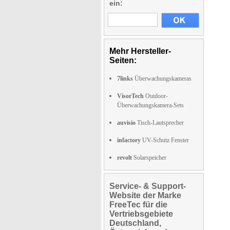
ein:
Mehr Hersteller-
Seiten:
7links
Überwachungskameras
VisorTech
Outdoor-
Überwachungskamera-Sets
auvisio
Tisch-Lautsprecher
infactory
UV-Schutz Fenster
revolt
Solarspeicher
Service- & Support-
Website der Marke
FreeTec für die
Vertriebsgebiete
Deutschland,