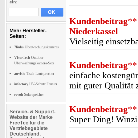
ein:
Kundenbeitrag
**
Niederkassel
Mehr Hersteller-
Seiten:
Vielseitig einsetzb
7links
Überwachungskameras
VisorTech
Outdoor-
Kundenbeitrag
**
Überwachungskamera-Sets
einfache kostengün
auvisio
Tisch-Lautsprecher
mit guter Qualität
infactory
UV-Schutz Fenster
revolt
Solarspeicher
Kundenbeitrag
**
Service- & Support-
Super Ding! Winzig
Website der Marke
FreeTec für die
Vertriebsgebiete
Deutschland,