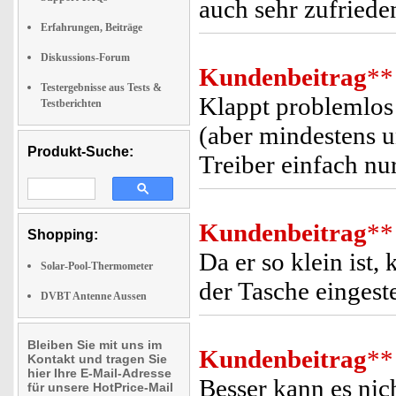
auch sehr zufriede
Erfahrungen, Beiträge
Diskussions-Forum
Kundenbeitrag
**
Testergebnisse aus Tests &
Klappt problemlos 
Testberichten
(aber mindestens u
Produkt-Suche:
Treiber einfach nur
Kundenbeitrag
**
Shopping:
Da er so klein ist
Solar-Pool-Thermometer
der Tasche eingest
DVBT Antenne Aussen
Bleiben Sie mit uns im
Kundenbeitrag
**
Kontakt und tragen Sie
hier Ihre E-Mail-Adresse
Besser kann es nich
für unsere HotPrice-Mail