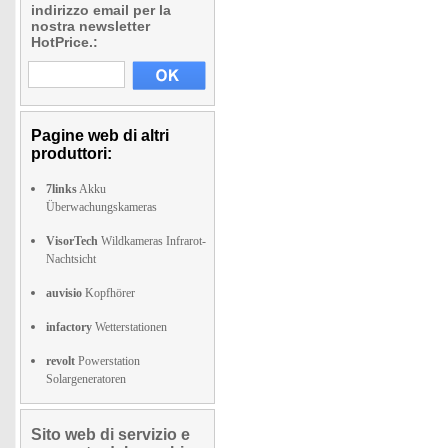
indirizzo email per la
nostra newsletter
HotPrice.:
Pagine web di altri
produttori:
7links
Akku
Überwachungskameras
VisorTech
Wildkameras Infrarot-
Nachtsicht
auvisio
Kopfhörer
infactory
Wetterstationen
revolt
Powerstation
Solargeneratoren
Sito web di servizio e