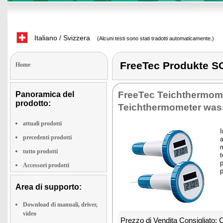
Italiano / Svizzera
(Alcuni testi sono stati tradotti automaticamente.)
FreeTec Produkte
Home
FreeTec Teichthermomet
Panoramica del
prodotto:
Teichthermometer was
attuali prodotti
I
precedenti prodotti
a
m
tutto prodotti
t
p
Accessori prodotti
p
Area di supporto:
Download di manuali, driver,
video
Prezzo di Vendita Consigliato: