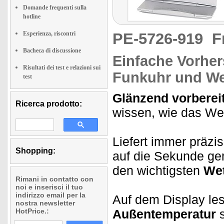
Domande frequenti sulla
hotline
Esperienza, riscontri
PE-5726-919
F
Bacheca di discussione
Einfache Vorher
Risultati dei test e relazioni sui
Funkuhr und We
test
Glänzend vorbereit
Ricerca prodotto:
wissen, wie das Wett
Liefert immer präzi
Shopping:
auf die Sekunde gen
den wichtigsten
Wet
Rimani in contatto con
noi e inserisci il tuo
indirizzo email per la
Auf dem Display les
nostra newsletter
HotPrice.:
Außentemperatur
s