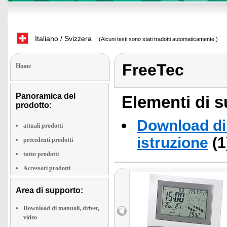
Italiano / Svizzera
(Alcuni testi sono stati tradotti automaticamente.)
FreeTec
Home
Panoramica del
Elementi di s
prodotto:
Download di 
attuali prodotti
istruzione
(1
precedenti prodotti
tutto prodotti
Accessori prodotti
Area di supporto:
Download di manuali, driver,
video