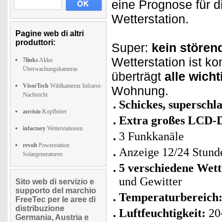
eine Prognose für d
Wetterstation.
Pagine web di altri
produttori:
Super:
kein störend
Wetterstation ist k
7links
Akku
Überwachungskameras
überträgt
alle wich
VisorTech
Wildkameras Infrarot-
Wohnung.
Nachtsicht
Schickes, superschl
auvisio
Kopfhörer
Extra großes LCD-D
infactory
Wetterstationen
3 Funkkanäle
revolt
Powerstation
Anzeige 12/24 Stund
Solargeneratoren
5 verschiedene Wet
und Gewitter
Sito web di servizio e
supporto del marchio
Temperaturbereich
FreeTec per le aree di
distribuzione
Luftfeuchtigkeit:
20-
Germania, Austria e