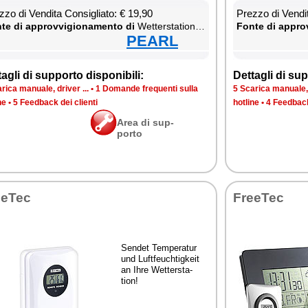
­zo di Ven­di­ta Con­si­glia­to: € 19,90
Prez­zo di Ven­di­
te di ap­prov­vi­gio­na­men­to di
Wet­ter­sta­tion & Ther­mo­me­ter
Fon­te di ap­prov
PEARL
ta­gli di sup­por­to di­spo­ni­bi­li:
Det­ta­gli di sup­
ri­ca ma­nua­le, dri­ver ...
•
1 Do­man­de fre­quen­ti sul­la
5 Sca­ri­ca ma­nua­le, 
­ne
•
5 Feed­back dei clien­ti
ho­tli­ne
•
4 Feed­back
Area di sup­
por­to
e­Tec
Free­Tec
Sen­det Tem­pe­ra­tur
und Luft­feu­ch­ti­g­keit
an Ih­re Wet­ter­sta­
tion!