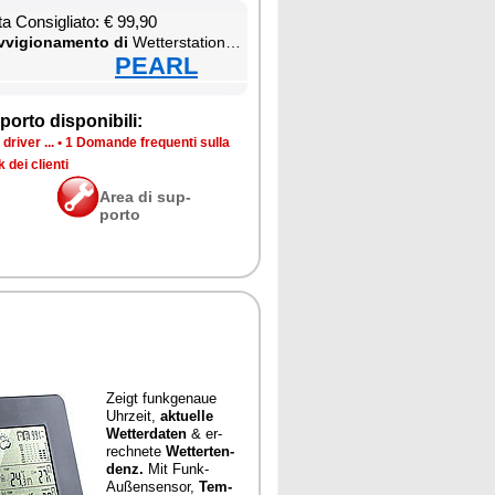
ta Con­si­glia­to: € 99,90
­vi­gio­na­men­to di
Wet­ter­sta­tion & Ther­mo­me­ter
PEARL
por­to di­spo­ni­bi­li:
dri­ver ...
•
1 Do­man­de fre­quen­ti sul­la
 dei clien­ti
Area di sup­
por­to
Zeigt funk­ge­naue
Uhr­zeit,
ak­tuel­le
Wet­ter­da­ten
& er­
rech­ne­te
Wet­ter­ten­
denz.
Mit Funk-
Außen­sen­sor,
Tem­