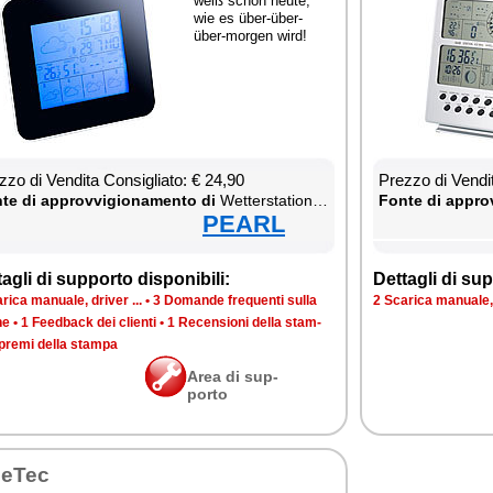
weiß schon heu­te,
wie es über-über-
über-mor­gen wird!
­zo di Ven­di­ta Con­si­glia­to: € 24,90
Prez­zo di Ven­di­
te di ap­prov­vi­gio­na­men­to di
Wet­ter­sta­tion & Ther­mo­me­ter
Fon­te di ap­prov
PEARL
ta­gli di sup­por­to di­spo­ni­bi­li:
Det­ta­gli di sup­
ri­ca ma­nua­le, dri­ver ...
•
3 Do­man­de fre­quen­ti sul­la
2 Sca­ri­ca ma­nua­le, 
­ne
•
1 Feed­back dei clien­ti
•
1 Re­cen­sio­ni del­la stam­
pre­mi del­la stam­pa
Area di sup­
por­to
e­Tec