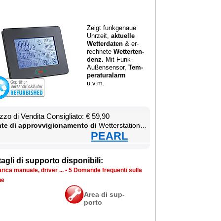
Zeigt funk­ge­naue
Uhr­zeit,
ak­tuel­le
Wet­ter­da­ten
& er­
rech­ne­te
Wet­ter­ten­
denz.
Mit Funk-
Außen­sen­sor,
Tem­
pe­ra­tu­ra­larm
u.v.m.
­zo di Ven­di­ta Con­si­glia­to: € 59,90
te di ap­prov­vi­gio­na­men­to di
Wet­ter­sta­tion & Ther­mo­me­ter
PEARL
ta­gli di sup­por­to di­spo­ni­bi­li:
ri­ca ma­nua­le, dri­ver ...
•
5 Do­man­de fre­quen­ti sul­la
­ne
Area di sup­
por­to