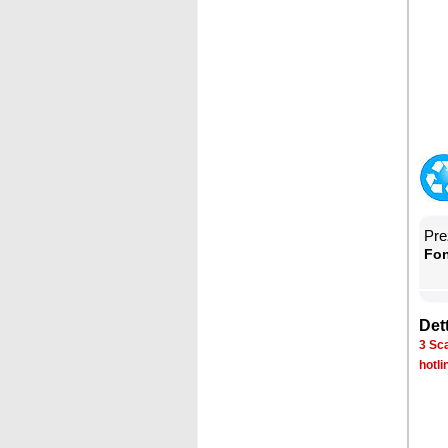
Prez
Fon­
Det­
3 Sca­
ho­tli