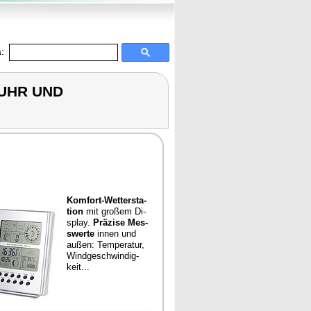
:
KUHR UND
Kom­fort-Wet­ter­sta­
tion
mit großem Di­
splay.
Präzi­se Mes­
swer­te
in­nen und
außen: Tem­pe­ra­tur,
Wind­ge­sch­win­di­g­
keit...