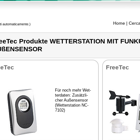
Home
| Cerca
tti automaticamente.)
eeTec Produkte WETTERSTATION MIT FUN
UßENSENSOR
e­Tec
Free­Tec
Für no­ch mehr Wet­
ter­da­ten: Zusätz­li­
cher Außen­sen­sor
(Wet­ter­sta­tion NC-
7102)