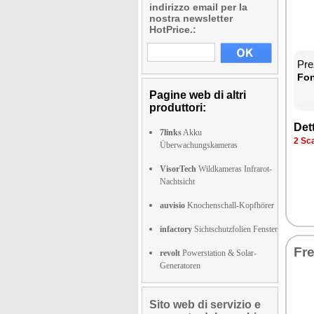
indirizzo email per la
nostra newsletter
HotPrice.:
Prez
Fon­
Pagine web di altri
produttori:
Det­
7links
Akku
2 Sca­
Überwachungskameras
VisorTech
Wildkameras Infrarot-
Nachtsicht
auvisio
Knochenschall-Kopfhörer
infactory
Sichtschutzfolien Fenster
Fre
revolt
Powerstation & Solar-
Generatoren
Sito web di servizio e