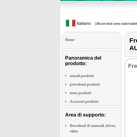
Italiano
(Alcuni testi sono stati trado
Fr
Home
A
Panoramica del
prodotto:
Fre
attuali prodotti
precedenti prodotti
tutto prodotti
Accessori prodotti
Area di supporto:
Download di manuali, driver,
video