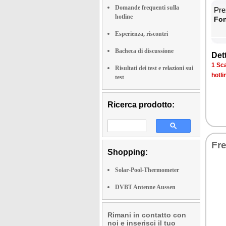
Domande frequenti sulla
Prez
hotline
Fon­
Esperienza, riscontri
Bacheca di discussione
Det­
1 Sca­
Risultati dei test e relazioni sui
ho­tli
test
Ricerca prodotto:
Fre
Shopping:
Solar-Pool-Thermometer
DVBT Antenne Aussen
Rimani in contatto con
noi e inserisci il tuo