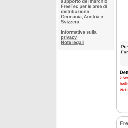
supporto del marchio
FreeTec per le aree di
distribuzione
Germania, Austria e
Svizzera
Informativa sulla
privacy
Note legali
Prez
Fon­
Det­
2 Sca­
ho­tli
pa e 
Fre