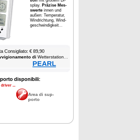
tion
mit großem Di­
splay.
Präzi­se Mes­
swer­te
in­nen und
außen: Tem­pe­ra­tur,
Win­dri­ch­tung, Wind­
ge­sch­win­di­g­keit...
ta Con­si­glia­to: € 89,90
­vi­gio­na­men­to di
Wet­ter­sta­tion & Ther­mo­me­ter
PEARL
por­to di­spo­ni­bi­li:
dri­ver ...
Area di sup­
por­to