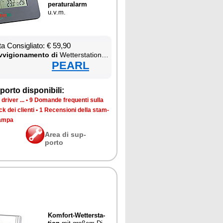
pe­ra­tu­ra­larm
u.v.m.
ta Con­si­glia­to: € 59,90
­vi­gio­na­men­to di
Wet­ter­sta­tion & Ther­mo­me­ter
PEARL
por­to di­spo­ni­bi­li:
dri­ver ...
•
9 Do­man­de fre­quen­ti sul­la
k dei clien­ti
•
1 Re­cen­sio­ni del­la stam­
tam­pa
Area di sup­
por­to
Kom­fort-Wet­ter­sta­