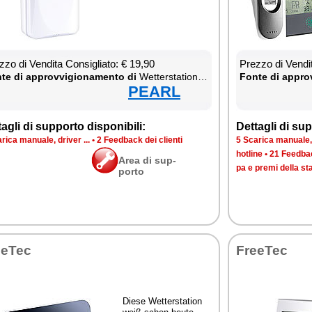
­zo di Ven­di­ta Con­si­glia­to: € 19,90
Prez­zo di Ven­di­
te di ap­prov­vi­gio­na­men­to di
Wet­ter­sta­tion & Ther­mo­me­ter
Fon­te di ap­prov
PEARL
ta­gli di sup­por­to di­spo­ni­bi­li:
Det­ta­gli di sup­
ri­ca ma­nua­le, dri­ver ...
•
2 Feed­back dei clien­ti
5 Sca­ri­ca ma­nua­le, 
ho­tli­ne
•
21 Feed­bac
Area di sup­
pa e pre­mi del­la s
por­to
e­Tec
Free­Tec
Die­se Wet­ter­sta­tion