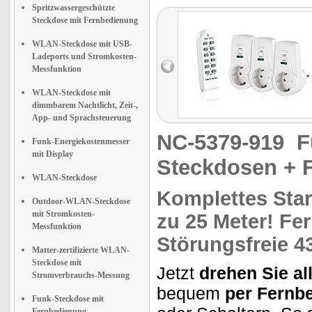
Spritzwassergeschützte
Steckdose mit Fernbedienung
WLAN-Steckdose mit USB-
Ladeports und Stromkosten-
Messfunktion
WLAN-Steckdose mit
dimmbarem Nachtlicht, Zeit-,
App- und Sprachsteuerung
NC-5379-919
F
Funk-Energiekostenmesser
mit Display
Steckdosen + 
WLAN-Steckdose
Komplettes Star
Outdoor-WLAN-Steckdose
mit Stromkosten-
zu
25 Meter!
Fer
Messfunktion
Störungsfreie
4
Matter-zertifizierte WLAN-
Steckdose mit
Jetzt
drehen Sie a
Stromverbrauchs-Messung
bequem
per Fernb
Funk-Steckdose mit
Fernbedienung