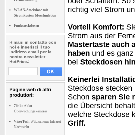
oder Schaltern. So 
richtig viel Strom 
WLAN-Steckdose mit
Stromkosten-Messfunktion
Vorteil Komfort:
Sie
Funksteckdosen
Strom aus der Fern
Rimani in contatto con
Mastertaste auch a
noi e inserisci il tuo
haben
und es ganz 
indirizzo email per la
nostra newsletter
bei
Steckdosen hin
HotPrice.:
Keinerlei Installati
Steckdose stecken u
Pagine web di altri
produttori:
Schon
sparen Sie 
die Übersicht behal
7links
Akku
Überwachungskameras
welche Steckdose ko
Griff.
VisorTech
Wildkameras Infrarot-
Nachtsicht