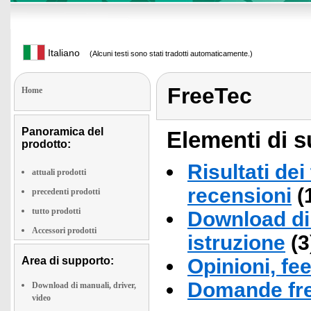
Italiano
(Alcuni testi sono stati tradotti automaticamente.)
FreeTec
Home
Panoramica del
Elementi di s
prodotto:
Risultati dei
attuali prodotti
recensioni
(
precedenti prodotti
tutto prodotti
Download di 
Accessori prodotti
istruzione
(3
Area di supporto:
Opinioni, fe
Domande fre
Download di manuali, driver,
video