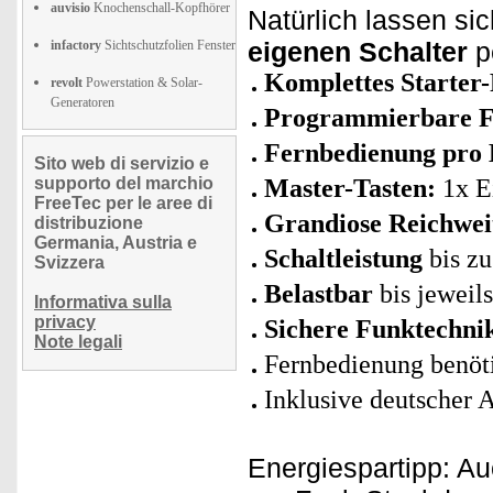
auvisio
Knochenschall-Kopfhörer
Natürlich lassen s
eigenen Schalter
p
infactory
Sichtschutzfolien Fenster
Komplettes Starter
revolt
Powerstation & Solar-
Generatoren
Programmierbare F
Fernbedienung pro
Sito web di servizio e
supporto del marchio
Master-Tasten:
1x Ei
FreeTec per le aree di
Grandiose Reichwei
distribuzione
Germania, Austria e
Schaltleistung
bis zu
Svizzera
Belastbar
bis jeweils
Informativa sulla
privacy
Sichere Funktechni
Note legali
Fernbedienung benöt
Inklusive deutscher 
Energiespartipp: 