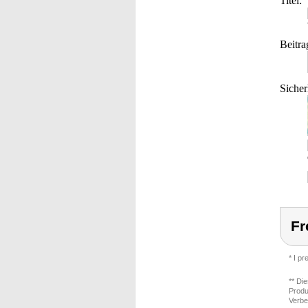
Titel:
Beitra
Sicher
Fr
* I p
** Di
Produ
Verbe