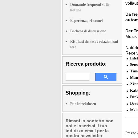
vollau
Domande frequenti sulla
hotline
Da fr
autom
Esperienza, riscontri
Der T
Bacheca di discussione
Musik 
Risultati dei test e relazioni sui
test
Natürl
Receiv
Inte
Ricerca prodotto:
Sens
Time
Manu
2 in
Kabe
Shopping:
Für 
Deze
Funksteckdosen
Inkl
Rimani in contatto con
noi e inserisci il tuo
indirizzo email per la
Prezzo 
nostra newsletter