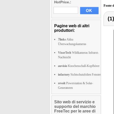
HotPrice.:
Fonte 
(1
Pagine web di altri
produttori:
7links
Akku
Überwachungskameras
VisorTech
Wildkameras Infrarot-
Nachtsicht
auvisio
Knochenschall-Kopfhörer
infactory
Sichtschutzfolien Fenster
revolt
Powerstation & Solar-
Generatoren
Sito web di servizio e
supporto del marchio
FreeTec per le aree di