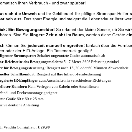
tomatisch Ihren Verbrauch - und zwar spürbar!
eut sich die Umwelt
und Ihr Geldbeutel: Ihr pfiffiger Stromspar-Helfer
s
atisch aus.
Das spart Energie und steigert die Lebensdauer Ihrer wer
rick: Ein Bewegungsmelder!
So erkennt der kleine Sensor, ob Sie wir
hören. Sind Sie
längere Zeit nicht im Raum,
werden diese Geräte
ein
ich können Sie
jederzeit manuell eingreifen:
Einfach über die Fernbe
er oder der HiFi-Anlage. Ein Tastendruck genügt!
lligenter Stromsparer:
Schaltet ungenutzte Geräte automatisch ab
or-Reichweite des Bewegungsmelders:
5 - 7 Meter, 360° Erfassungswinkel
r für Bewegungssteuerung:
Reagiert nach 15, 30 oder 60 Minuten Abwesenheit
eller Schaltkomfort:
Reagiert auf Ihre Infrarot-Fernbedienung
tegrierte IR-Empfänger
zum Ausschalten in verschiedene Richtungen
lloser Komfort:
Kein Verlegen von Kabeln oder Anschlüssen
Wand- und Deckenmontage geeignet
nte Größe 60 x 60 x 25 mm
usive deutsche Anleitung
di Vendita Consigliato:
€ 29,90