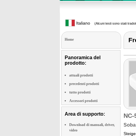
Italiano
(Alcuni testi sono stati trado
Fr
Home
Panoramica del
prodotto:
attuali prodotti
precedenti prodotti
tutto prodotti
Accessori prodotti
Area di supporto:
NC-
Sobal
Download di manuali, driver,
video
Steig