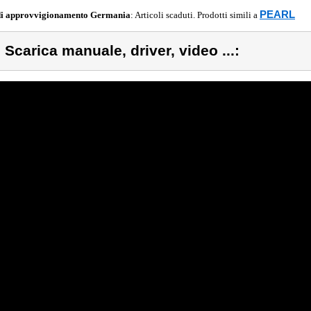
PEARL
di approvvigionamento
Germania
: Articoli scaduti. Prodotti simili a
) Scarica manuale, driver, video ...: