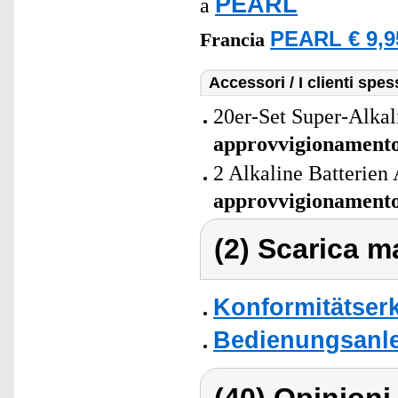
PEARL
a
PEARL € 9,9
Francia
Accessori / I clienti sp
20er-Set Super-Alkal
approvvigionament
2 Alkaline Batterien
approvvigionament
(2) Scarica ma
Konformitätser
Bedienungsanle