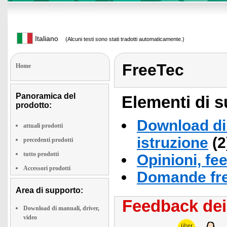
Italiano
(Alcuni testi sono stati tradotti automaticamente.)
FreeTec
Home
Panoramica del
Elementi di s
prodotto:
Download di 
attuali prodotti
istruzione
(2
precedenti prodotti
tutto prodotti
Opinioni, fe
Accessori prodotti
Domande fre
Area di supporto:
Feedback dei 
Download di manuali, driver,
video