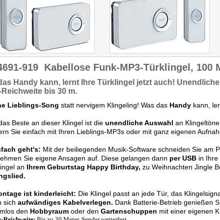
4691-919
Kabellose Funk-MP3-Türklingel, 100 
das
Handy
kann, lernt Ihre Türklingel jetzt auch!
Unendliche
-Reichweite
bis 30 m.
e Lieblings-Song
statt nervigem Klingeling! Was das
Handy
kann, ler
as Beste an dieser Klingel ist die
unendliche Auswahl
an Klingeltönen
ern Sie einfach mit Ihren Lieblings-MP3s oder mit ganz eigenen Aufna
nfach geht's:
Mit der beiliegenden Musik-Software schneiden Sie am
nehmen Sie eigene Ansagen auf. Diese gelangen dann
per USB
in Ihre
lingel an
Ihrem Geburtstag Happy Birthday,
zu Weihnachten Jingle Be
ngslied.
ntage ist kinderleicht:
Die Klingel passt an jede Tür, das Klingelsign
n sich
aufwändiges Kabelverlegen.
Dank Batterie-Betrieb genießen Sie
emlos den
Hobbyraum
oder den
Gartenschuppen
mit einer eigenen Kl
-Reichweite:
Bis zu 30 Meter, Sender wetterfest