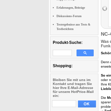
Erfahrungen, Beiträge
Diskussions-Forum
Testergebnisse aus Tests &
Testberichten
NC-
Was 
Produkt-Suche:
Funk
Schön
Denn d
Shopping:
erweit
So ei
Bleiben Sie mit uns im
oder 
Kontakt und tragen Sie
Ihre K
hier Ihre E-Mail-Adresse
Liebli
für unsere HotPrice-Mail
ein:
Die
Mo
spare
probl
Funk