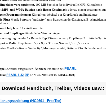
lingeltöne vorgespeichert,
100 MB Speicher für individuelle MP3-Klingeltöne
lt MP3- und WMA-Dateien nach Ihrem Geschmack
oder zu einem bestimmten An
fache Programmierung:
Klingelton-Wechsel per Knopfdruck am Empfänger
is-Plus:
Musik-Software "Audacity" zum Bearbeiten der Dateien, z. B. schneiden, 
nehmen
u richtig laut:
8 Lautstärkestufen
er und Empfänger
für einfache Wandmontage
mversorgung: Sender 1x Batterie Typ 23A (enthalten), Empfänger 3x Batterie Typ AA
pakte Maße:
Empfänger 15,5 x 9,5 x 355 cm, Sender 8,5 x 3,5 x 2 cm
usive Musik-Software "Audacity", Montagematerial, Batterie 23A für Sender und d
PEARL
quelle
Artikel ausgelaufen. Ähnliche Produkte bei
PEARL € 32,95*
hland
EAN:
4022107156080
/
B006LZOB2Q
) Download Handbuch, Treiber, Videos usw.:
ienungsanleitung (NC4691 - FreeTec)