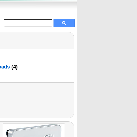
:
oads
(4)