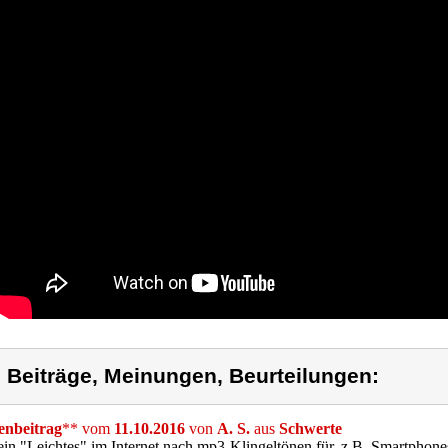
) Beiträge, Meinungen, Beurteilungen:
nbeitrag
** vom
11.10.2016
von
A. S.
aus
Schwerte
 ein "Leichtes" im Internet nach mp3-Klingeltönen für, z.B. Smartphon