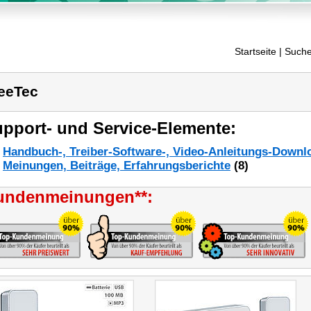
Startseite
| Suche
eeTec
pport- und Service-Elemente:
Handbuch-, Treiber-Software-, Video-Anleitungs-Downl
Meinungen, Beiträge, Erfahrungsberichte
(8)
undenmeinungen**: