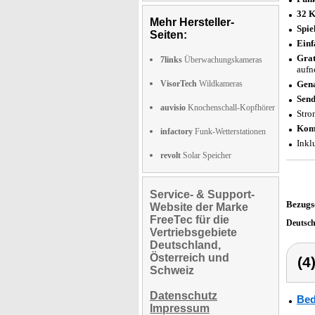
32 K
Mehr Hersteller-
Spie
Seiten:
Ein
Grat
7links
Überwachungskameras
auf
VisorTech
Wildkameras
Gena
Send
auvisio
Knochenschall-Kopfhörer
Stro
Kom
infactory
Funk-Wetterstationen
Inkl
revolt
Solar Speicher
Service- & Support-
Bezugs
Website der Marke
FreeTec für die
Deutsc
Vertriebsgebiete
Deutschland,
Österreich und
(4
Schweiz
Datenschutz
Bed
Impressum