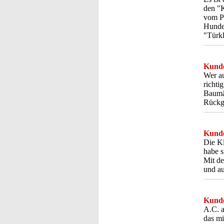
den "K
vom PC
Hundeb
"Türkl
Kunde
Wer au
richti
Baumär
Rückga
Kunde
Die Kl
habe s
Mit de
und au
Kunde
A.C. a
das mi