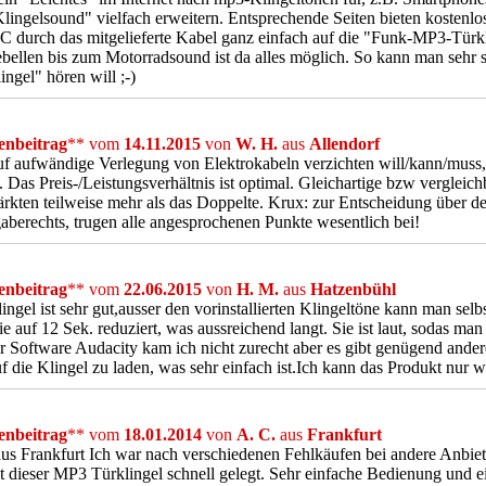
lingelsound" vielfach erweitern. Entsprechende Seiten bieten kostenl
 durch das mitgelieferte Kabel ganz einfach auf die "Funk-MP3-Türk
ellen bis zum Motorradsound ist da alles möglich. So kann man sehr s
ingel" hören will ;-)
nbeitrag
** vom
14.11.2015
von
W. H.
aus
Allendorf
f aufwändige Verlegung von Elektrokabeln verzichten will/kann/muss,
g. Das Preis-/Leistungsverhältnis ist optimal. Gleichartige bzw vergleic
kten teilweise mehr als das Doppelte. Krux: zur Entscheidung über de
berechts, trugen alle angesprochenen Punkte wesentlich bei!
nbeitrag
** vom
22.06.2015
von
H. M.
aus
Hatzenbühl
ingel ist sehr gut,ausser den vorinstallierten Klingeltöne kann man selb
ie auf 12 Sek. reduziert, was aussreichend langt. Sie ist laut, sodas m
r Software Audacity kam ich nicht zurecht aber es gibt genügend an
f die Klingel zu laden, was sehr einfach ist.Ich kann das Produkt nur w
nbeitrag
** vom
18.01.2014
von
A. C.
aus
Frankfurt
us Frankfurt Ich war nach verschiedenen Fehlkäufen bei andere Anbieter
t dieser MP3 Türklingel schnell gelegt. Sehr einfache Bedienung und e