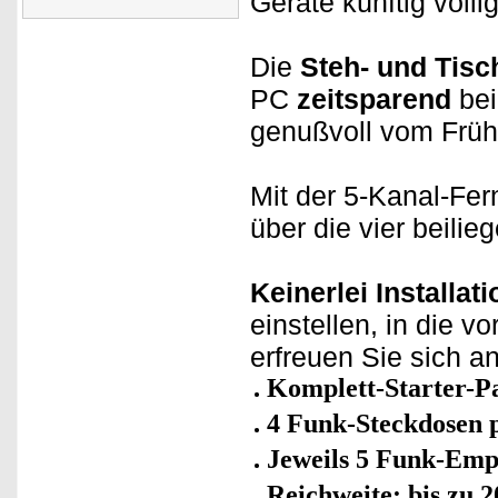
Geräte künftig völl
Die
Steh- und Tis
PC
zeitsparend
bei
genußvoll vom Früh
Mit der 5-Kanal-Fe
über die vier beili
Keinerlei Installati
einstellen, in die 
erfreuen Sie sich a
Komplett-Starter-P
4 Funk-Steckdosen 
Jeweils 5 Funk-Emp
Reichweite: bis zu 