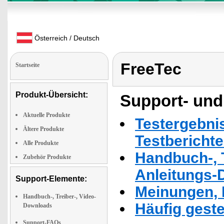
Österreich / Deutsch
FreeTec
Startseite
Produkt-Übersicht:
Support- und
Aktuelle Produkte
Testergebni
Ältere Produkte
Testbericht
Alle Produkte
Handbuch-, T
Zubehör Produkte
Anleitungs-
Support-Elemente:
Meinungen, 
Handbuch-, Treiber-, Video-
Häufig geste
Downloads
Support-FAQs