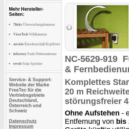
Mehr Hersteller-
Seiten:
7links
Überwachungskameras
VisorTech
Wildkameras
auvisio
Knochenschall-Kopfhörer
infactory
Funk-Wetterstationen
NC-5629-919
F
revolt
Solar Speicher
& Fernbedienu
Service- & Support-
Komplettes
Star
Website der Marke
20 m Reichweite
FreeTec für die
Vertriebsgebiete
störungsfreier
4
Deutschland,
Österreich und
Schweiz
Ohne Aufstehen
- 
Entfernung von
bis
Datenschutz
Impressum