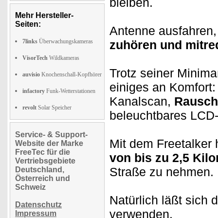
bleiben.
Mehr Hersteller-
Seiten:
Antenne ausfahren,
7links
Überwachungskameras
zuhören und mitre
VisorTech
Wildkameras
Trotz seiner Minima
auvisio
Knochenschall-Kopfhörer
einiges an Komfort
infactory
Funk-Wetterstationen
Kanalscan,
Rausch
revolt
Solar Speicher
beleuchtbares LCD-
Service- & Support-
Mit dem Freetalker 
Website der Marke
FreeTec für die
von bis zu 2,5 Kil
Vertriebsgebiete
Straße zu nehmen.
Deutschland,
Österreich und
Schweiz
Natürlich läßt sich 
Datenschutz
verwenden.
Impressum