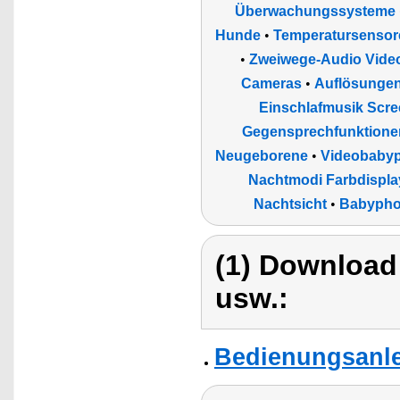
Überwachungssysteme
Hunde
•
Temperatursensore
•
Zweiwege-Audio Vide
Cameras
•
Auflösungen 
Einschlafmusik Scre
Gegensprechfunktione
Neugeborene
•
Videobaby
Nachtmodi Farbdispl
Nachtsicht
•
Babypho
(1) Download
usw.:
Bedienungsanle