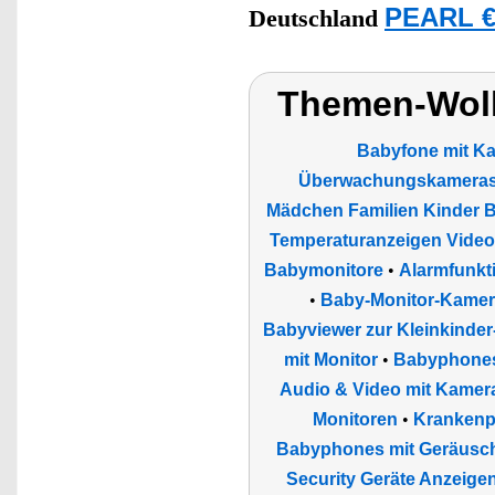
PEARL €
Deutschland
Themen-Wol
Babyfone mit K
Überwachungskamera
Mädchen Familien Kinder 
Temperaturanzeigen Vide
Babymonitore
•
Alarmfunkt
•
Baby-Monitor-Kame
Babyviewer zur Kleinkind
mit Monitor
•
Babyphone
Audio & Video mit Kamer
Monitoren
•
Krankenpf
Babyphones mit Geräusc
Security Geräte Anzeige