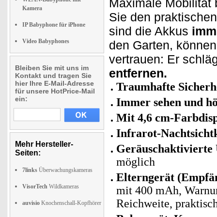
Maximale Mobilität
Kamera
Sie den praktischen
IP Babyphone für iPhone
sind die Akkus
imme
Video Babyphones
den Garten, können
vertrauen: Er schläg
Bleiben Sie mit uns im
entfernen.
Kontakt und tragen Sie
hier Ihre E-Mail-Adresse
Traumhafte Sicherhe
für unsere HotPrice-Mail
ein:
Immer sehen und hö
Mit 4,6 cm-Farbdis
Infrarot-Nachtsich
Mehr Hersteller-
Geräuschaktivierte
Seiten:
möglich
7links
Überwachungskameras
Elterngerät (Empfä
VisorTech
Wildkameras
mit 400 mAh, Warnun
Reichweite, praktisch
auvisio
Knochenschall-Kopfhörer