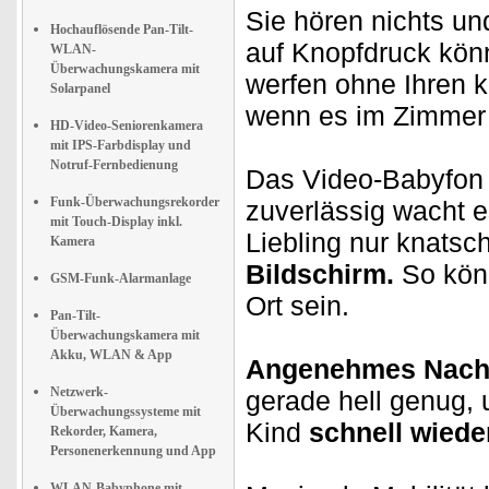
Sie hören nichts u
Hochauflösende Pan-Tilt-
auf Knopfdruck könn
WLAN-
Überwachungskamera mit
werfen ohne Ihren k
Solarpanel
wenn es im Zimmer d
HD-Video-Seniorenkamera
mit IPS-Farbdisplay und
Notruf-Fernbedienung
Das Video-Babyfon
Funk-Überwachungsrekorder
zuverlässig wacht e
mit Touch-Display inkl.
Liebling nur knatsc
Kamera
Bildschirm.
So kön
GSM-Funk-Alarmanlage
Ort sein.
Pan-Tilt-
Überwachungskamera mit
Akku, WLAN & App
Angenehmes Nacht
Netzwerk-
gerade hell genug, 
Überwachungssysteme mit
Kind
schnell wied
Rekorder, Kamera,
Personenerkennung und App
WLAN-Babyphone mit