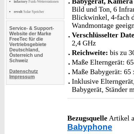
Babygerät, Kamera 
infactory
Funk-Wetterstationen
Bild und Ton, 6 Inf
revolt
Solar Speicher
Blickwinkel, 4-fach 
Wandmontage geeign
Service- & Support-
Website der Marke
Verschlüsselter Dat
FreeTec für die
2,4 GHz
Vertriebsgebiete
Deutschland,
Reichweite:
bis zu 3
Österreich und
Schweiz
Maße Elterngerät: 65
Maße Babygerät: 65 
Datenschutz
Impressum
Inklusive Elterngerät
Babygerät, Ständer m
Bezugsquelle
Artikel a
Babyphone