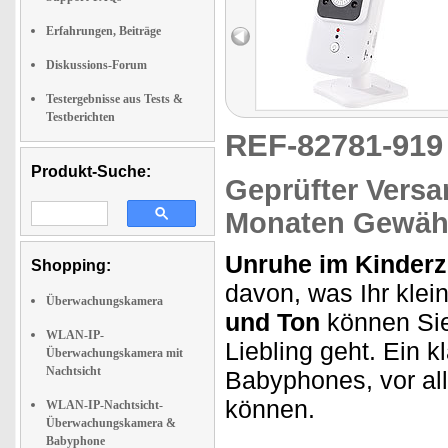
Erfahrungen, Beiträge
Diskussions-Forum
Testergebnisse aus Tests &
Testberichten
REF-82781-91
Produkt-Suche:
Geprüfter Versa
Monaten Gewähr
Unruhe im Kinder
Shopping:
davon, was Ihr klei
Überwachungskamera
und Ton
können Sie
WLAN-IP-
Liebling geht. Ein 
Überwachungskamera mit
Nachtsicht
Babyphones, vor al
können.
WLAN-IP-Nachtsicht-
Überwachungskamera &
Babyphone