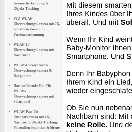
Mit diesem smarten
Geräuscherkennung &
Objekt-Tracking
Ihres Kindes über I
PTZ-WLAN-
überall. Und mit
Sof
Überwachungskamera mit 2K,
optischem Zoom und
Personenerkennung
Wenn Ihr Kind weint 
WLAN-IP-
Baby-Monitor Ihne
Überwachungskamera mit
Smartphone. Und S
Nachtsicht
WLAN-IP-Nachtsicht-
Überwachungskamera &
Denn Ihr Babyphon 
Babyphone
Ihrem Kind ein Lied,
Hochauflösende Pan-Tilt-
wieder eingeschlaf
WLAN-
Überwachungskamera mit
Solarpanel
Ob Sie nun nebena
WLAN-Pan-Tilt-
Nachbarn sind: Mit
Outdoorkamera mit 4K,
Nachtsicht, Objekt-Tracking,
keine Rolle.
Und de
Patrouillen-Funktion & Sirene