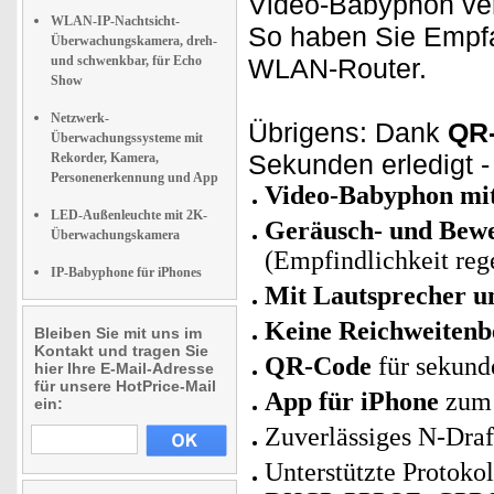
Video-Babyphon ver
WLAN-IP-Nachtsicht-
So haben Sie Empfa
Überwachungskamera, dreh-
und schwenkbar, für Echo
WLAN-Router.
Show
Netzwerk-
Übrigens: Dank
QR
Überwachungssysteme mit
Sekunden erledigt - 
Rekorder, Kamera,
Personenerkennung und App
Video-Babyphon m
LED-Außenleuchte mit 2K-
Geräusch- und Bew
Überwachungskamera
(Empfindlichkeit reg
IP-Babyphone für iPhones
Mit Lautsprecher u
Keine Reichweiten
Bleiben Sie mit uns im
Kontakt und tragen Sie
QR-Code
für sekunde
hier Ihre E-Mail-Adresse
für unsere HotPrice-Mail
App für iPhone
zum 
ein:
Zuverlässiges N-Dra
Unterstützte Protok