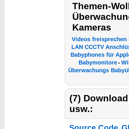
Themen-Wol
Überwachung
Kameras
Videos freispreche
LAN CCCTV Anschlüs
Babyphones für Apple
Babymonitore
Wi
•
Überwachungs Babyü
(7) Download
usw.:
Source Code
G