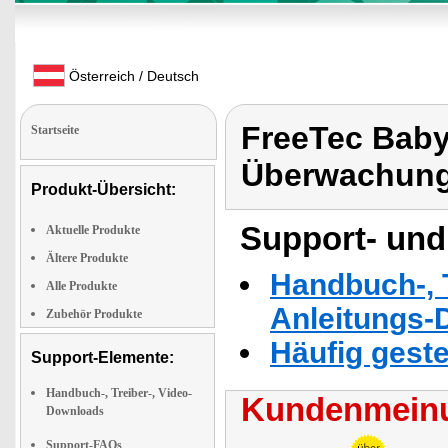
Österreich / Deutsch
FreeTec Bab
Startseite
Überwachun
Produkt-Übersicht:
Support- und
Aktuelle Produkte
Ältere Produkte
Handbuch-, T
Alle Produkte
Anleitungs-
Zubehör Produkte
Häufig geste
Support-Elemente:
Handbuch-, Treiber-, Video-
Kundenmeinu
Downloads
Support-FAQs