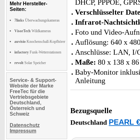
DHCP, PPPOE, GPR
Mehr Hersteller-
Seiten:
Verschlüsselter Dat
7links
Überwachungskameras
Infrarot-Nachtsich
Foto und Video-Auf
VisorTech
Wildkameras
Auflösung: 640 x 48
auvisio
Knochenschall-Kopfhörer
Anschlüsse: LAN, I/O
infactory
Funk-Wetterstationen
Maße:
80 x 138 x 8
revolt
Solar Speicher
Baby-Monitor inklusi
Anleitung
Service- & Support-
Website der Marke
FreeTec für die
Vertriebsgebiete
Deutschland,
Österreich und
Bezugsquelle
Schweiz
PEARL €
Deutschland
Datenschutz
Impressum