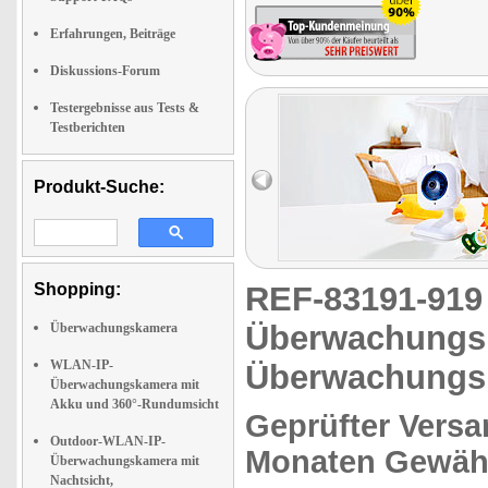
Erfahrungen, Beiträge
Diskussions-Forum
Testergebnisse aus Tests &
Testberichten
Produkt-Suche:
Shopping:
REF-83191-91
Überwachungs
Überwachungskamera
WLAN-IP-
Überwachung
Überwachungskamera mit
Akku und 360°-Rundumsicht
Geprüfter Versa
Outdoor-WLAN-IP-
Monaten Gewähr
Überwachungskamera mit
Nachtsicht,